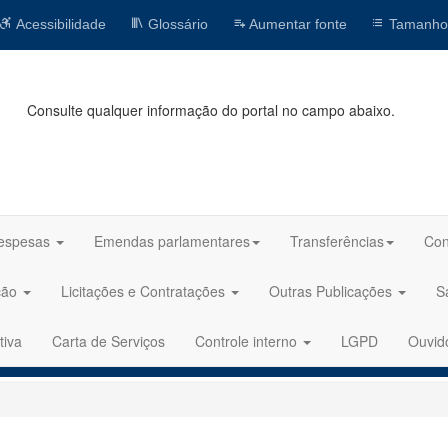
Acessibilidade
Glossário
Aumentar fonte
Tamanho
Consulte qualquer informação do portal no campo abaixo.
espesas
Emendas parlamentares
Transferências
Con
ção
Licitações e Contratações
Outras Publicações
S
tiva
Carta de Serviços
Controle interno
LGPD
Ouvid