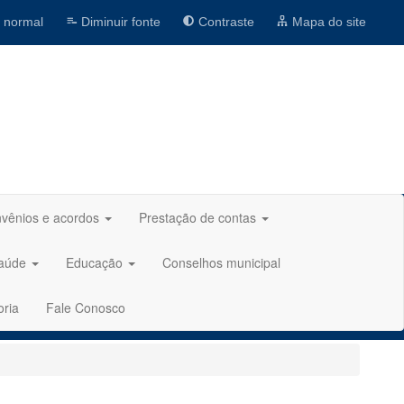
 normal
Diminuir fonte
Contraste
Mapa do site
vênios e acordos
Prestação de contas
aúde
Educação
Conselhos municipal
oria
Fale Conosco