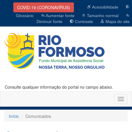
COVID-19 (CORONAVÍRUS)
Acessibilidade
Glossário
Aumentar fonte
Tamanho normal
Diminuir fonte
Contraste
Mapa do site
Consulte qualquer informação do portal no campo abaixo.
Altern
naveg
Início
Comunicados