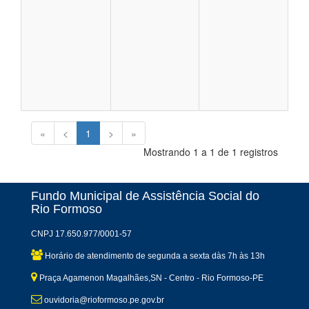
«
<
1
>
»
Mostrando 1 a 1 de 1 registros
Fundo Municipal de Assistência Social do
Rio Formoso
CNPJ 17.650.977/0001-57
Horário de atendimento de segunda a sexta dàs 7h às 13h
Praça Agamenon Magalhães,SN - Centro - Rio Formoso-PE
ouvidoria@rioformoso.pe.gov.br