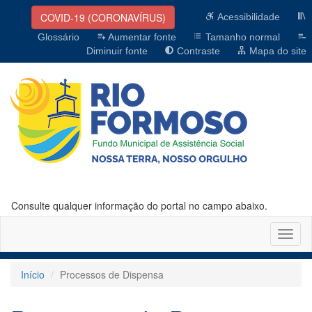
COVID-19 (CORONAVÍRUS)
Acessibilidade
Glossário
Aumentar fonte
Tamanho normal
Diminuir fonte
Contraste
Mapa do site
Consulte qualquer informação do portal no campo abaixo.
Altern
naveg
Início
Processos de Dispensa