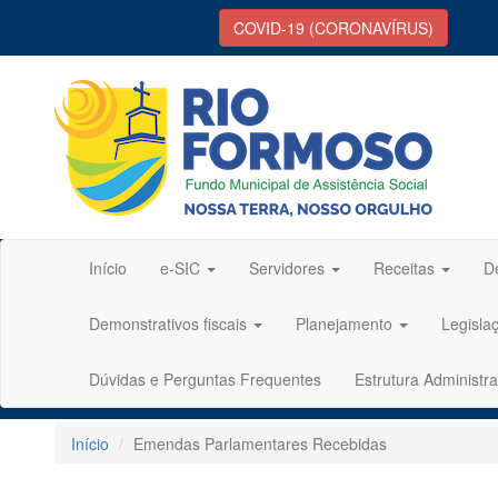
COVID-19 (CORONAVÍRUS)
Início
e-SIC
Servidores
Receitas
D
Demonstrativos fiscais
Planejamento
Legisla
Dúvidas e Perguntas Frequentes
Estrutura Administra
Início
Emendas Parlamentares Recebidas