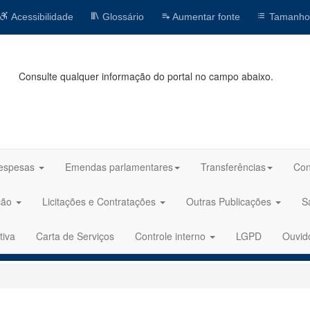
Acessibilidade
Glossário
Aumentar fonte
Tamanho
Consulte qualquer informação do portal no campo abaixo.
espesas
Emendas parlamentares
Transferências
Con
ção
Licitações e Contratações
Outras Publicações
S
tiva
Carta de Serviços
Controle interno
LGPD
Ouvid