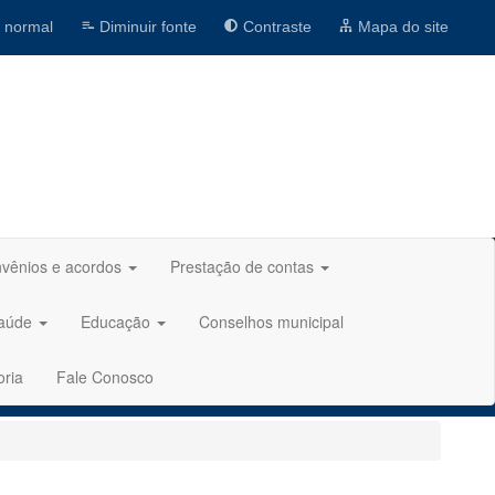
 normal
Diminuir fonte
Contraste
Mapa do site
vênios e acordos
Prestação de contas
aúde
Educação
Conselhos municipal
oria
Fale Conosco